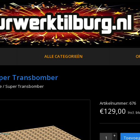
ALLE CATEGORIEËN
O
per Transbomber
e
/
Super Transbomber
Artikelnummer: 676
€129,00
Incl. b
+
Toevoeg
-