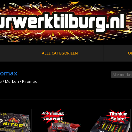
ALLE CATEGORIEËN
O
romax
e
/
Merken
/
Piromax