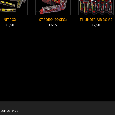
NITROX
STROBO (90 SEC.)
THUNDER AIR BOMB
€6,50
€6,95
€7,50
tenservice