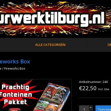
ALLE CATEGORIEËN
O
reworks Box
e
/
Fireworks Box
Artikelnummer: 240
€22,50
Incl. btw
+
Toevoeg
-