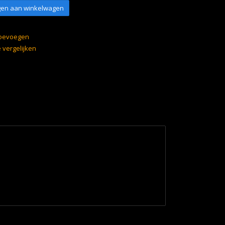
en aan winkelwagen
 toevoegen
vergelijken