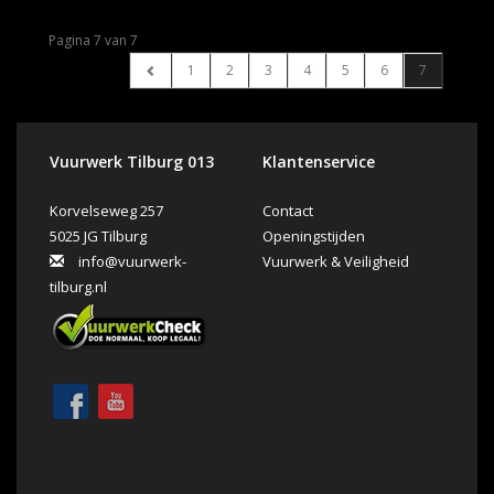
Pagina 7 van 7
1
2
3
4
5
6
7
Vuurwerk Tilburg 013
Klantenservice
Korvelseweg 257
Contact
5025 JG Tilburg
Openingstijden
info@vuurwerk-
Vuurwerk & Veiligheid
tilburg.nl