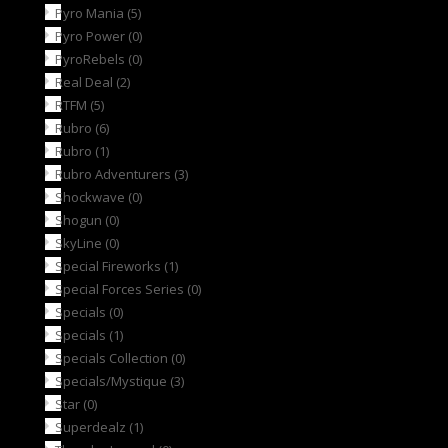
Pyro Mania
(5)
Pyro Power
(0)
PyroRebels
(0)
Real Deal
(2)
RTFM
(5)
Rubro
(6)
Rubro
(1)
Rubro Adventurers
(3)
Shockwave
(0)
Shogun
(0)
SkyLine
(0)
Special Fireworks
(1)
Special Forces Series
(0)
Specials
(0)
Specials
(1)
Specials Collection
(0)
Specials/Mystique
(3)
Star
(0)
Superdealz
(1)