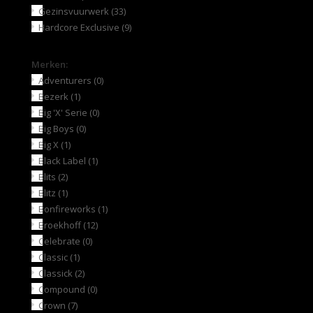
Gezinsvuurwerk
(33)
Hardcore Exclusive
(9)
Merken:
Adventurers
(0)
Bezerk
(1)
Big 'X' Serie
(0)
Big Boys
(0)
Big X
(1)
Black Label
(1)
Blits
(2)
Blitz
(1)
Bonfireworks
(1)
Broekhoff
(12)
Celebrate
(0)
Classic
(1)
Classick
(2)
Compound
(0)
Crown
(7)