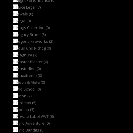
Hight Performance
(0)
I Like Legal
(7)
Jewels
(0)
Jorge
(0)
Kings Collection
(0)
Legacy Brand
(3)
Legend Fireworks
(2)
Loud und Richtig
(0)
Magnum
(7)
Master Blaster
(0)
Masterline
(0)
Maxxtreme
(0)
Neon & Meta
(0)
Old School
(0)
Orion
(2)
Piromax
(5)
Poema
(3)
Private Label VWT
(8)
Pyro Adventure
(0)
Pyro Bandits
(0)