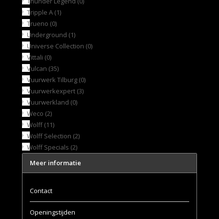
Thunder Legend
(0)
Tripple A
(1)
Trueno
(0)
Underground
(1)
Universe Collection
(0)
Vittali
(0)
Vulcan
(35)
Vuurwerk Tilburg
(0)
Vuurwerkexpert
(3)
Vuurwerkland
(0)
Weco
(2)
Wolff
(11)
Wolff Selection
(2)
Wolff Specials
(2)
Meer informatie
Contact
Openingstijden