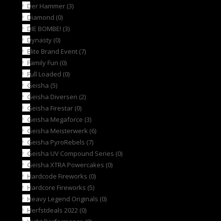
Der Hammer
(3)
Diamond
(0)
DIE BOMBE!
(3)
Dynasty
(0)
Elite Brand Event
(7)
Family Fun
(0)
Full Loaded
(0)
Geisha
(5)
Geisha Diversen
(2)
Geisha Firestar
(0)
Geisha Megaforce
(3)
Geisha Meisterwerk
(6)
Geisha PyroRebels
(7)
Geisha UV Compound Series
(0)
Geisha XTRA Powercakes
(0)
Hardcode Fireworks
(0)
Hardcore Fireworks
(5)
Heavy Legend Originals
(0)
Herfstdeals 2022
(0)